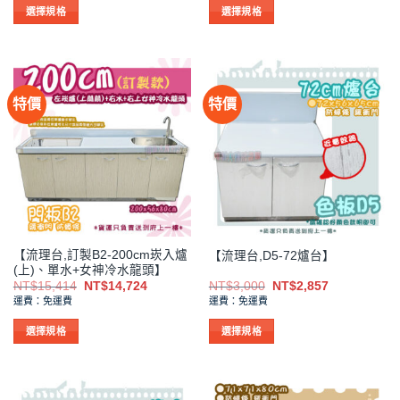
格：
格：
格：
格：
NT$3,800。
NT$3,619。
NT$21,860。
NT$16,6
選擇規格
選擇規格
項
項
此
此
產
產
品
品
有
有
特價
特價
多
多
種
種
款
款
式。
式。
可
可
在
在
產
產
品
品
【流理台,訂製B2-200cm崁入爐
【流理台,D5-72爐台】
頁
頁
(上)、單水+女神冷水龍頭】
面
面
原
目
原
目
NT$
15,414
NT$
14,724
NT$
3,000
NT$
2,857
選
選
始
前
始
前
運費：免運費
運費：免運費
價
價
價
價
擇
擇
格：
格：
格：
格：
NT$15,414。
NT$14,724。
NT$3,000。
NT$2,857。
選
選
選擇規格
選擇規格
項
項
此
此
產
產
品
品