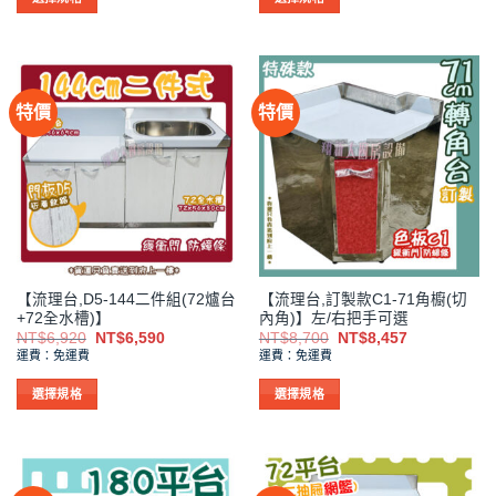
項
項
此
此
產
產
品
品
有
有
特價
特價
多
多
種
種
款
款
式。
式。
可
可
在
在
產
產
品
品
【流理台,D5-144二件組(72爐台
【流理台,訂製款C1-71角櫥(切
頁
頁
+72全水槽)】
內角)】左/右把手可選
面
面
原
目
原
目
NT$
6,920
NT$
6,590
NT$
8,700
NT$
8,457
選
選
始
前
始
前
運費：免運費
運費：免運費
價
價
價
價
擇
擇
格：
格：
格：
格：
NT$6,920。
NT$6,590。
NT$8,700。
NT$8,457。
選
選
選擇規格
選擇規格
項
項
此
此
產
產
品
品
有
有