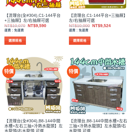
【流理台(全#304),C1-144平台
【流理台,C1-144平台+三抽屜】
+三抽屜】左/右抽屜可選
左/右抽屜可選
原
目
原
目
NT$
10,070
NT$
9,590
NT$
10,000
NT$
9,524
始
前
始
前
運費：免運費
運費：免運費
價
價
價
價
格：
格：
格：
格：
NT$10,070。
NT$9,590。
NT$10,000。
NT$9,524
選擇規格
選擇規格
此
此
產
產
品
品
有
有
特價
特價
多
多
種
種
款
款
式。
式。
可
可
在
在
產
產
品
品
【流理台(全#304),B8-144中間
【流理台,B8-144中間水槽+左右
頁
頁
水槽+左右三抽+冷熱水龍頭】左
三抽+冷熱水龍頭】左水龍頭/右
面
面
水龍頭/右水龍頭,可選
水龍頭,可選