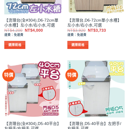
在
在
產
產
品
品
【流理台(全#304),D6-72cm單
【流理台,D6-72cm單小水槽】
頁
頁
小水槽】左小水/右小水,可選
左小水/右小水,可選
面
面
原
目
原
目
NT$
4,200
NT$
4,000
NT$
3,920
NT$
3,733
選
選
始
前
始
前
運費：免運費
運費：免運費
價
價
價
價
擇
擇
格：
格：
格：
格：
NT$4,200。
NT$4,000。
NT$3,920。
NT$3,733。
選
選
選擇規格
選擇規格
項
項
此
此
產
產
品
品
有
有
特價
特價
多
多
種
種
款
款
式。
式。
可
可
在
在
產
產
品
品
【流理台(全#304),D5-40平台】
【流理台,D5-40平台】左把手/
頁
頁
左把手/右把手,可選
右把手,可選