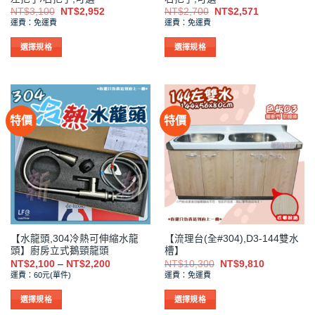
面
面
原
目
原
目
NT$
3,100
NT$
2,952
NT$
2,700
NT$
2,571
選
選
始
前
始
前
運費：免運費
運費：免運費
價
價
價
價
擇
擇
格：
格：
格：
格：
NT$3,100。
NT$2,952。
NT$2,700。
NT$2,571。
選
選
選擇規格
選擇規格
項
項
此
此
產
產
品
品
有
有
特價
特價
多
多
種
種
款
款
式。
式。
可
可
在
在
產
產
品
品
【水龍頭,304冷熱可伸縮水龍
【流理台(全#304),D3-144雙水
頁
頁
頭】廚房立式鵝頸龍頭
槽】
面
面
價
原
目
NT$
2,100
–
NT$
2,200
NT$
10,300
NT$
9,810
選
選
格
始
前
運費：60元(單件)
運費：免運費
範
價
價
擇
擇
圍：
格：
格：
NT$2,100
NT$10,300。
NT$9,810
選
選
選擇規格
選擇規格
到
項
項