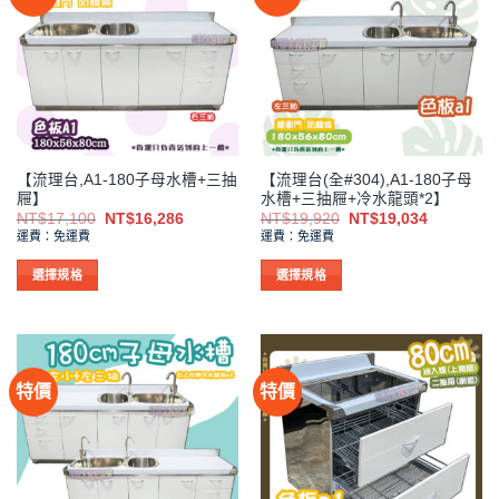
種
種
款
款
式。
式。
可
可
在
在
產
產
品
品
【流理台,A1-180子母水槽+三抽
【流理台(全#304),A1-180子母
頁
頁
屜】
水槽+三抽屜+冷水龍頭*2】
面
面
原
目
原
目
NT$
17,100
NT$
16,286
NT$
19,920
NT$
19,034
選
選
始
前
始
前
運費：免運費
運費：免運費
價
價
價
價
擇
擇
格：
格：
格：
格：
NT$17,100。
NT$16,286。
NT$19,920。
NT$19,0
選
選
選擇規格
選擇規格
項
項
此
此
產
產
品
品
有
有
特價
特價
多
多
種
種
款
款
式。
式。
可
可