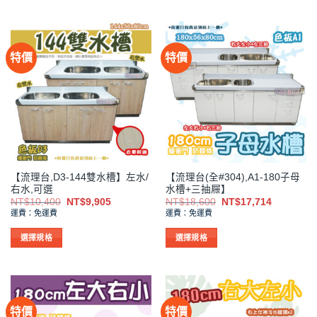
此
此
NT$2,200
產
產
品
品
有
有
特價
特價
多
多
種
種
款
款
式。
式。
可
可
在
在
產
產
品
品
【流理台,D3-144雙水槽】左水/
【流理台(全#304),A1-180子母
頁
頁
右水,可選
水槽+三抽屜】
面
面
原
目
原
目
NT$
10,400
NT$
9,905
NT$
18,600
NT$
17,714
選
選
始
前
始
前
運費：免運費
運費：免運費
價
價
價
價
擇
擇
格：
格：
格：
格：
NT$10,400。
NT$9,905。
NT$18,600。
NT$17,7
選
選
選擇規格
選擇規格
項
項
此
此
產
產
品
品
有
有
特價
特價
多
多