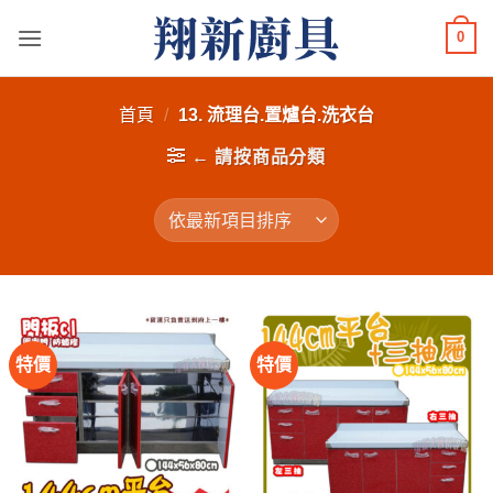
Skip
0
to
content
首頁
/
13. 流理台.置爐台.洗衣台
← 請按商品分類
特價
特價