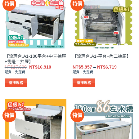
特價
特價
多
多
種
種
款
款
式。
式。
可
可
在
在
產
產
品
品
【流理台,A1-180平台+中三抽屜
【流理台,A1-平台+內二抽屜】
頁
頁
+側邊二抽屜】
面
面
原
目
價
NT$
17,600
NT$
16,910
NT$
5,957
–
NT$
6,719
選
選
始
前
格
運費：免運費
運費：免運費
價
價
範
擇
擇
格：
格：
圍：
NT$17,600。
NT$16,910。
NT$5,957
選
選
選擇規格
選擇規格
到
項
項
此
此
NT$6,719
產
產
品
品
有
有
特價
特價
多
多
種
種
款
款
式。
式。