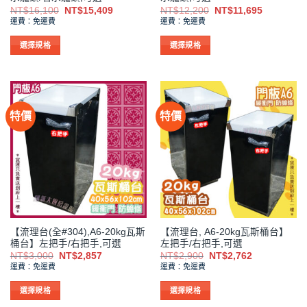
選
選
原
目
原
目
NT$
16,100
NT$
15,409
NT$
12,200
NT$
11,695
始
前
始
前
擇
擇
運費：免運費
運費：免運費
價
價
價
價
選
選
格：
格：
格：
格：
NT$16,100。
NT$15,409。
NT$12,200。
NT$11,6
選擇規格
選擇規格
項
項
此
此
產
產
品
品
有
有
特價
特價
多
多
種
種
款
款
式。
式。
可
可
在
在
產
產
品
品
【流理台(全#304),A6-20kg瓦斯
【流理台, A6-20kg瓦斯桶台】
頁
頁
桶台】左把手/右把手,可選
左把手/右把手,可選
面
面
原
目
原
目
NT$
3,000
NT$
2,857
NT$
2,900
NT$
2,762
選
選
始
前
始
前
運費：免運費
運費：免運費
價
價
價
價
擇
擇
格：
格：
格：
格：
NT$3,000。
NT$2,857。
NT$2,900。
NT$2,762。
選
選
選擇規格
選擇規格
項
項
此
此