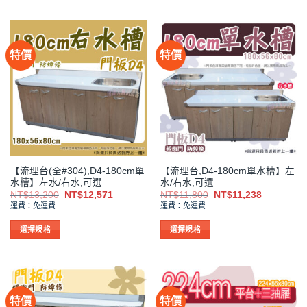
產
產
品
品
有
有
特價
特價
多
多
種
種
款
款
式。
式。
可
可
在
在
產
產
品
品
【流理台(全#304),D4-180cm單
【流理台,D4-180cm單水槽】左
頁
頁
水槽】左水/右水,可選
水/右水,可選
面
面
原
目
原
目
NT$
13,200
NT$
12,571
NT$
11,800
NT$
11,238
選
選
始
前
始
前
運費：免運費
運費：免運費
價
價
價
價
擇
擇
格：
格：
格：
格：
NT$13,200。
NT$12,571。
NT$11,800。
NT$11,2
選
選
選擇規格
選擇規格
項
項
此
此
產
產
品
品
有
有
特價
特價
多
多