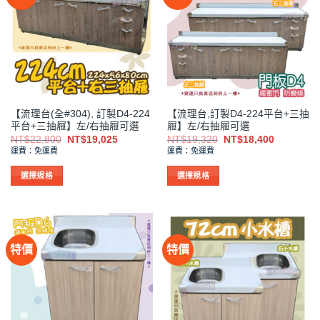
種
種
款
款
式。
式。
可
可
在
在
產
產
品
品
【流理台(全#304), 訂製D4-224
【流理台,訂製D4-224平台+三抽
頁
頁
平台+三抽屜】左/右抽屜可選
屜】左/右抽屜可選
面
面
原
目
原
目
NT$
22,800
NT$
19,025
NT$
19,320
NT$
18,400
選
選
始
前
始
前
運費：免運費
運費：免運費
價
價
價
價
擇
擇
格：
格：
格：
格：
NT$22,800。
NT$19,025。
NT$19,320。
NT$18,4
選
選
選擇規格
選擇規格
項
項
此
此
產
產
品
品
有
有
特價
特價
多
多
種
種
款
款
式。
式。
可
可