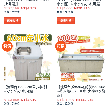
頁
頁
(上開關)】
小水槽】左小水/右小水,可選
面
面
原
目
原
目
NT$
7,150
NT$
6,957
NT$
4,000
NT$
3,810
選
選
始
前
始
前
運費：免運費
運費：免運費
價
價
價
價
擇
擇
格：
格：
格：
格：
NT$7,150。
NT$6,957。
NT$4,000。
NT$3,810。
選
選
選擇規格
選擇規格
項
項
此
此
產
產
品
品
有
有
特價
特價
多
多
種
種
款
款
式。
式。
可
可
在
在
產
產
品
品
【流理台,B3-60cm單小水槽】
【流理台(全#304),訂製B2-200c
頁
頁
左小水/右小水,可選
m崁入爐(上)、單水+女神冷水龍
面
面
頭】
選
選
原
目
原
目
NT$
3,800
NT$
3,619
NT$
21,860
NT$
16,658
始
前
始
前
擇
擇
運費：免運費
運費：免運費
價
價
價
價
選
選