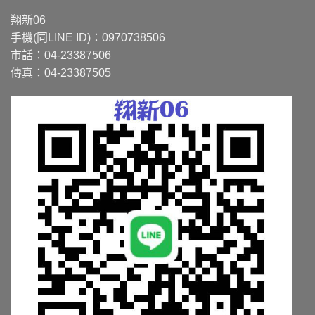
在
在
翔新06
產
產
手機(同LINE ID)：0970738506
品
品
市話：04-23387506
頁
頁
面
面
傳真：04-23387505
選
選
擇
擇
選
選
項
項