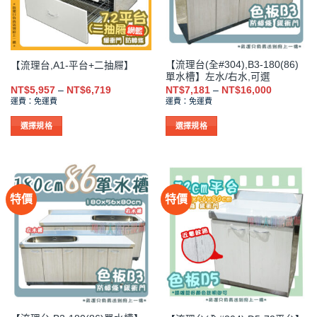
可
可
在
在
產
產
品
品
【流理台(全#304),B3-180(86)
【流理台,A1-平台+二抽屜】
頁
頁
單水槽】左水/右水,可選
面
面
價
價
NT$
5,957
–
NT$
6,719
NT$
7,181
–
NT$
16,000
選
選
格
格
運費：免運費
運費：免運費
範
範
擇
擇
圍：
圍：
NT$5,957
NT$7,181
選
選
選擇規格
選擇規格
到
到
項
項
此
此
NT$6,719
NT$16,00
產
產
品
品
有
有
特價
特價
多
多
種
種
款
款
式。
式。
可
可
在
在
產
產
品
品