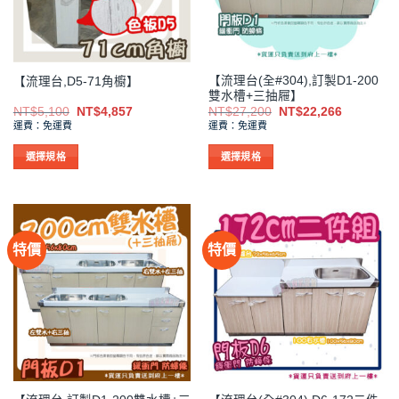
可
可
在
在
產
產
品
品
【流理台(全#304),訂製D1-200
【流理台,D5-71角櫥】
頁
頁
雙水槽+三抽屜】
面
面
原
目
原
目
NT$
5,100
NT$
4,857
NT$
27,200
NT$
22,266
選
選
始
前
始
前
運費：免運費
運費：免運費
價
價
價
價
擇
擇
格：
格：
格：
格：
NT$5,100。
NT$4,857。
NT$27,200。
NT$22,2
選
選
選擇規格
選擇規格
項
項
此
此
產
產
品
品
有
有
特價
特價
多
多
種
種
款
款
式。
式。
可
可
在
在
產
產
品
品