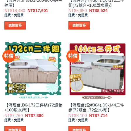
【流理台,訂製D1-200雙水槽+三
【流理台(全#304),D6-172二件
頁
頁
抽屜】
組(72爐台+100單水槽)】
面
面
原
目
原
目
NT$
18,480
NT$
17,601
NT$
8,950
NT$
8,524
選
選
始
前
始
前
運費：免運費
運費：免運費
價
價
價
價
擇
擇
格：
格：
格：
格：
NT$18,480。
NT$17,601。
NT$8,950。
NT$8,524。
選
選
選擇規格
選擇規格
項
項
此
此
產
產
品
品
有
有
特價
特價
多
多
種
種
款
款
式。
式。
可
可
在
在
產
產
品
品
【流理台,D6-172二件組(72爐台
【流理台(全#304),D5-144二件
頁
頁
+100單水槽)】
組(72爐台+72全水槽)】
面
面
原
目
原
目
NT$
7,760
NT$
7,390
NT$
8,100
NT$
7,714
選
選
始
前
始
前
運費：免運費
運費：免運費
價
價
價
價
擇
擇
格：
格：
格：
格：
NT$7,760。
NT$7,390。
NT$8,100。
NT$7,714。
選
選
選擇規格
選擇規格