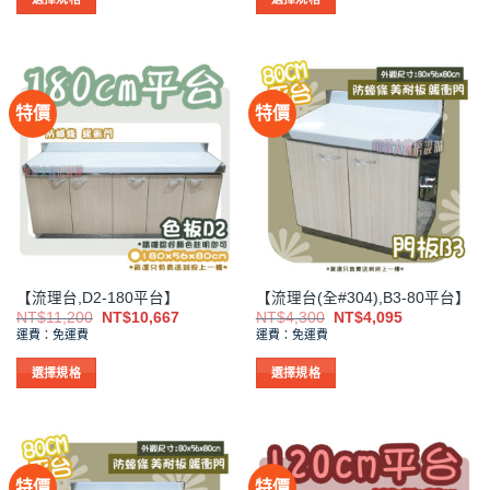
項
項
此
此
產
產
品
品
有
有
特價
特價
多
多
種
種
款
款
式。
式。
可
可
在
在
產
產
品
品
【流理台,D2-180平台】
【流理台(全#304),B3-80平台】
頁
頁
原
目
原
目
NT$
11,200
NT$
10,667
NT$
4,300
NT$
4,095
面
面
始
前
始
前
運費：免運費
運費：免運費
價
價
價
價
選
選
格：
格：
格：
格：
擇
擇
NT$11,200。
NT$10,667。
NT$4,300。
NT$4,095。
選擇規格
選擇規格
選
選
此
此
項
項
產
產
品
品
有
有
特價
特價