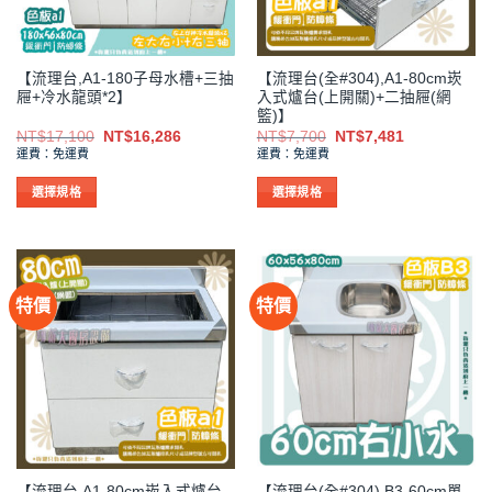
在
在
產
產
品
品
【流理台,A1-180子母水槽+三抽
【流理台(全#304),A1-80cm崁
頁
頁
屜+冷水龍頭*2】
入式爐台(上開關)+二抽屜(網
面
面
籃)】
選
選
原
目
原
目
NT$
17,100
NT$
16,286
NT$
7,700
NT$
7,481
始
前
始
前
擇
擇
運費：免運費
運費：免運費
價
價
價
價
選
選
格：
格：
格：
格：
NT$17,100。
NT$16,286。
NT$7,700。
NT$7,481。
選擇規格
選擇規格
項
項
此
此
產
產
品
品
有
有
特價
特價
多
多
種
種
款
款
式。
式。
可
可
在
在
產
產
品
品
【流理台,A1-80cm崁入式爐台
【流理台(全#304),B3-60cm單