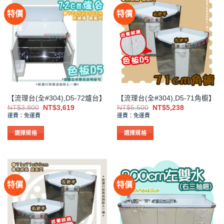
有
有
特價
特價
多
多
種
種
款
款
式。
式。
可
可
在
在
產
產
品
品
【流理台(全#304),D5-72爐台】
【流理台(全#304),D5-71角櫥】
頁
頁
原
目
原
目
NT$
3,800
NT$
3,619
NT$
5,500
NT$
5,238
面
面
始
前
始
前
運費：免運費
運費：免運費
價
價
價
價
選
選
格：
格：
格：
格：
擇
擇
NT$3,800。
NT$3,619。
NT$5,500。
NT$5,238。
選擇規格
選擇規格
選
選
此
此
項
項
產
產
品
品
有
有
特價
特價
多
多
種
種
款
款
式。
式。